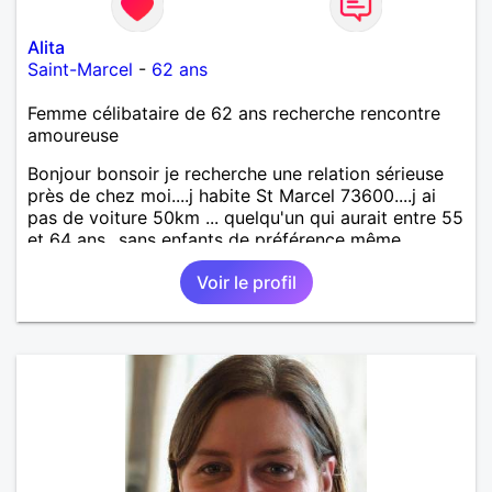
Alita
Saint-Marcel
-
62 ans
Femme célibataire de 62 ans recherche rencontre
amoureuse
Bonjour bonsoir je recherche une relation sérieuse
près de chez moi....j habite St Marcel 73600....j ai
pas de voiture 50km ... quelqu'un qui aurait entre 55
et 64 ans...sans enfants de préférence même
adultes et qui n aurait garder aucun contact avec
Voir le profil
une où plusieurs ex...si vous correspondez à ma
recherche ecrivez moi je vous répondrai...