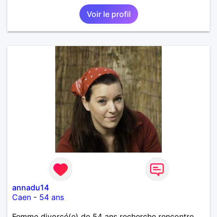
Voir le profil
annadu14
Caen
-
54 ans
Femme divorcé(e) de 54 ans recherche rencontre