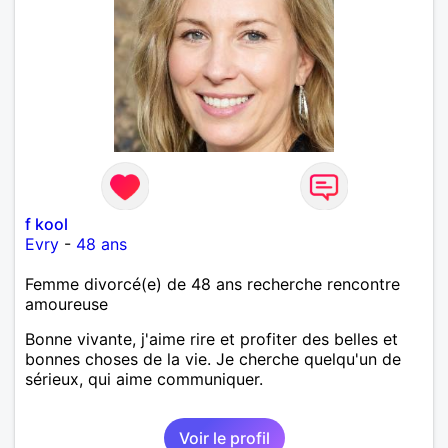
f kool
Evry
-
48 ans
Femme divorcé(e) de 48 ans recherche rencontre
amoureuse
Bonne vivante, j'aime rire et profiter des belles et
bonnes choses de la vie. Je cherche quelqu'un de
sérieux, qui aime communiquer.
Voir le profil