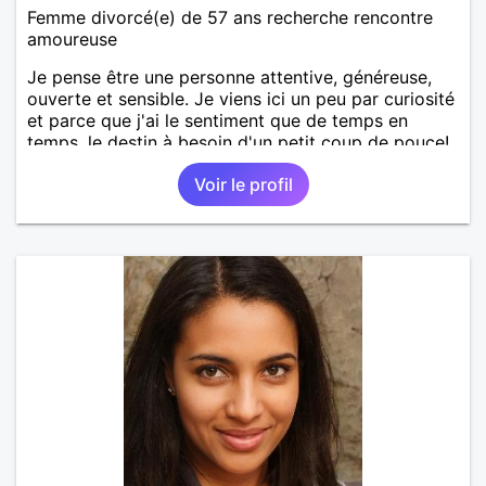
Femme divorcé(e) de 57 ans recherche rencontre
amoureuse
Je pense être une personne attentive, généreuse,
ouverte et sensible. Je viens ici un peu par curiosité
et parce que j'ai le sentiment que de temps en
temps, le destin à besoin d'un petit coup de pouce!
Voir le profil