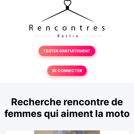
TESTER GRATUITEMENT
SE CONNECTER
Recherche rencontre de
femmes qui aiment la moto