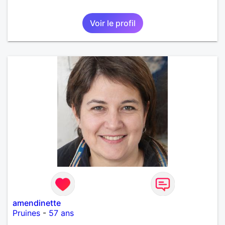
Voir le profil
amendinette
Pruines
-
57 ans