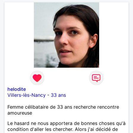
helodite
Villers-lès-Nancy
-
33 ans
Femme célibataire de 33 ans recherche rencontre
amoureuse
Le hasard ne nous apportera de bonnes choses qu'à
condition d'aller les chercher. Alors j'ai décidé de