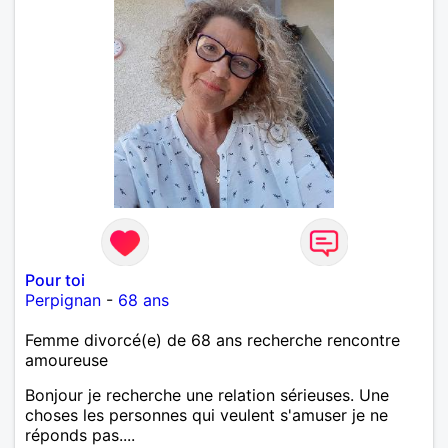
Pour toi
Perpignan
-
68 ans
Femme divorcé(e) de 68 ans recherche rencontre
amoureuse
Bonjour je recherche une relation sérieuses. Une
choses les personnes qui veulent s'amuser je ne
réponds pas....