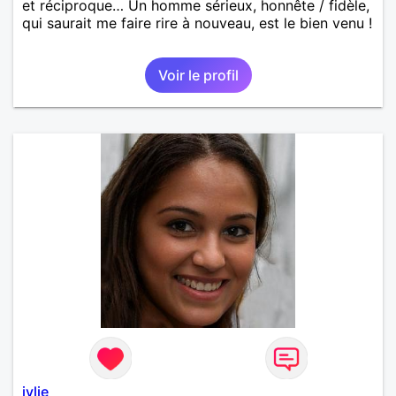
et réciproque… Un homme sérieux, honnête / fidèle,
qui saurait me faire rire à nouveau, est le bien venu !
Voir le profil
jvlie