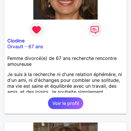
Clodine
Orvault
-
67 ans
Femme divorcé(e) de 67 ans recherche rencontre
amoureuse
Je suis à la recherche ni d'une relation éphémère, ni
d'un ami, ni d'échanges pour combler une solitude,
ma vie est saine et équilibrée avec un travail, des
amis, et des loisirs. Je souhaite simplement
rencontrer un homme de la région de Orvault qui
Voir le profil
recherche une relation sérieuse !