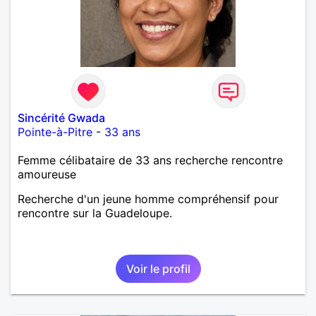
Sincérité Gwada
Pointe-à-Pitre
-
33 ans
Femme célibataire de 33 ans recherche rencontre
amoureuse
Recherche d'un jeune homme compréhensif pour
rencontre sur la Guadeloupe.
Voir le profil