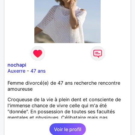
nochapi
Auxerre
-
47 ans
Femme divorcé(e) de 47 ans recherche rencontre
amoureuse
Croqueuse de la vie à plein dent et consciente de
l'immense chance de vivre celle qui m'a été
"donnée". En possession de toutes ses facultés
mentales et physiques. Célibataire mais pas
solitaire, je mène une vie bien remplie. Je ne suis
Voir le profil
pas sur ce site par dépit, ni en tant que