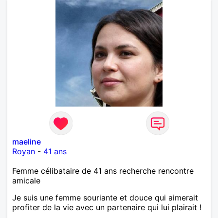
maeline
Royan
-
41 ans
Femme célibataire de 41 ans recherche rencontre
amicale
Je suis une femme souriante et douce qui aimerait
profiter de la vie avec un partenaire qui lui plairait !