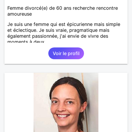
Femme divorcé(e) de 60 ans recherche rencontre
amoureuse
Je suis une femme qui est épicurienne mais simple
et éclectique. Je suis vraie, pragmatique mais
également passionnée, j'ai envie de vivre des
moments à deux.
Voir le profil