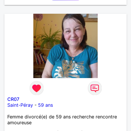
représentatrice de la Femme Divorcée Mal dans sa
peau. A bientôt.
CR07
Saint-Péray
-
59 ans
Femme divorcé(e) de 59 ans recherche rencontre
amoureuse