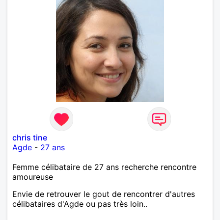
chris tine
Agde
-
27 ans
Femme célibataire de 27 ans recherche rencontre
amoureuse
Envie de retrouver le gout de rencontrer d'autres
célibataires d'Agde ou pas très loin..