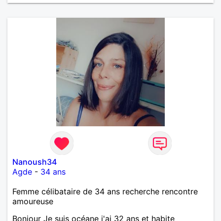
Nanoush34
Agde
-
34 ans
Femme célibataire de 34 ans recherche rencontre
amoureuse
Bonjour Je suis océane j'ai 32 ans et habite