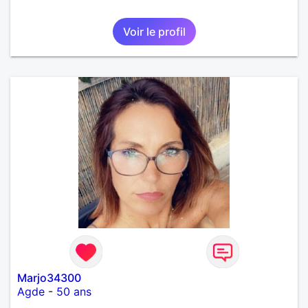
Voir le profil
Marjo34300
Agde
-
50 ans