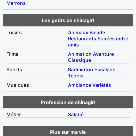
Marrons
Les goûts de shinagirl
Loisirs
Animaux
Balade
Restaurants
Soirées entre
amis
Films
Animation
Aventure
Classique
Sports
Badminton
Escalade
Tennis
Musiques
Ambiance
Variétés
Profession de shinagirl
Métier
Salarié
Plus sur ma vie