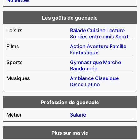
Les goûts de guenaele
Loisirs
Balade
Cuisine
Lecture
Soirées entre amis
Sport
Films
Action
Aventure
Famille
Fantastique
Sports
Gymnastique
Marche
Randonnée
Musiques
Ambiance
Classique
Disco
Latino
Profession de guenaele
Métier
Salarié
Plus sur ma vie