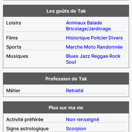
Les goûts de Tak
Loisirs
Animaux
Balade
Bricolage/Jardinage
Films
Historique
Policier
Divers
Sports
Marche
Moto
Randonnée
Musiques
Blues
Jazz
Reggae
Rock
Soul
Profession de Tak
Métier
Retraité
Plus sur ma vie
Activité préférée
Non renseigné
Signe astrologique
Scorpion